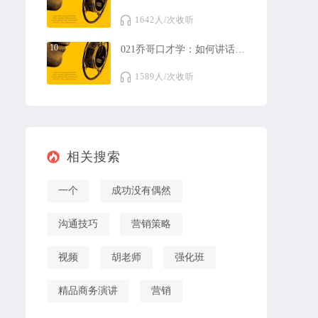
1642人/次收听
10
021乔哥口才学：如何讲话更有说服力？
1589人/次收听
相关搜索
一个
成功没有偶然
沟通技巧
营销策略
视频
胡老师
强化班
精品商务演讲
营销