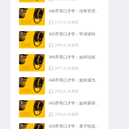
4
046乔哥口才学：没有学历能学好口才？
2119人/次收听
5
045乔哥口才学：学演讲到底学什么？
2099人/次收听
6
006乔哥口才学：如何玩转人际关系？
2073人/次收听
7
048乔哥口才学：如何成为领域高手，三个关键要素
2058人/次收听
8
043乔哥口才学：如何获得快乐？
2050人/次收听
9
020乔哥口才学：章子怡说了哪四句话打动了李安，成为国际明星？