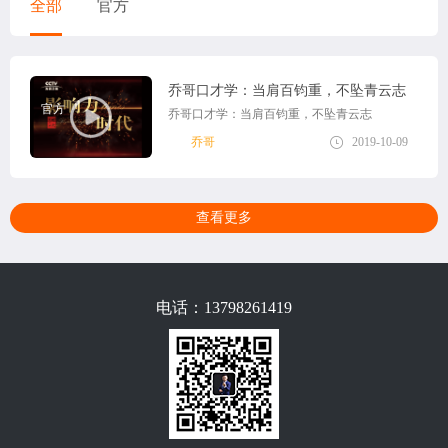
全部
官方
乔哥口才学：当肩百钧重，不坠青云志
官方
乔哥口才学：当肩百钧重，不坠青云志
乔哥
2019-10-09
查看更多
电话：13798261419